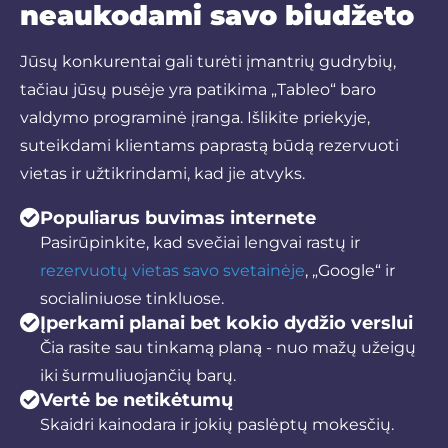
neaukodami savo biudžeto
Jūsų konkurentai gali turėti įmantrių gudrybių,
tačiau jūsų pusėje yra patikima „Tableo“ baro
valdymo programinė įranga. Išlikite priekyje,
suteikdami klientams paprastą būdą rezervuoti
vietas ir užtikrindami, kad jie atvyks.
Populiarus buvimas internete
Pasirūpinkite, kad svečiai lengvai rastų ir
rezervuotų vietas savo svetainėje
, „Google“ ir
socialiniuose tinkluose.
Įperkami planai bet kokio dydžio verslui
Čia rasite sau tinkamą planą - nuo mažų užeigų
iki šurmuliuojančių barų.
Vertė be netikėtumų
Skaidri kainodara ir jokių paslėptų mokesčių.