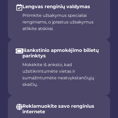
Lengvas renginių valdymas
Priimkite užsakymus specialiai
renginiams, o įprastus užsakymus
atlikite atskirai.
Išankstinio apmokėjimo bilietų
parinktys
Mokėkite iš anksto, kad
užsitikrintumėte vietas ir
sumažintumėte neatvykstančiųjų
skaičių.
Reklamuokite savo renginius
internete