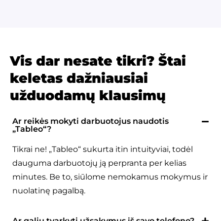
Vis dar nesate tikri? Štai
keletas dažniausiai
užduodamų klausimų
Ar reikės mokyti darbuotojus naudotis
„Tableo“?
Tikrai ne! „Tableo“ sukurta itin intuityviai, todėl
dauguma darbuotojų ją perpranta per kelias
minutes. Be to, siūlome nemokamus mokymus ir
nuolatinę pagalbą.
Ar galiu tvarkyti užsakymus iš savo telefono?