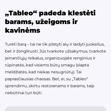
„Tableo“ padeda klestėti
barams, užeigoms ir
kavinėms
Turėti barą – tai ne tik pilstyti alų ir laidyti juokelius,
bet ir žongliruoti. Jūs tvarkote užsakymus, tvarkote
įeinančiųjų reikalus, organizuojate renginius ir
rūpinatės, kad visiems būtų smagu (slapta
meldžiatės, kad niekas nesugriūtų). Tai
paprasčiausias chaosas. Bet, ei, su „Tableo“
sprendimu, skirtu restoranams ir barams, taip
nebūtinai turi būti.