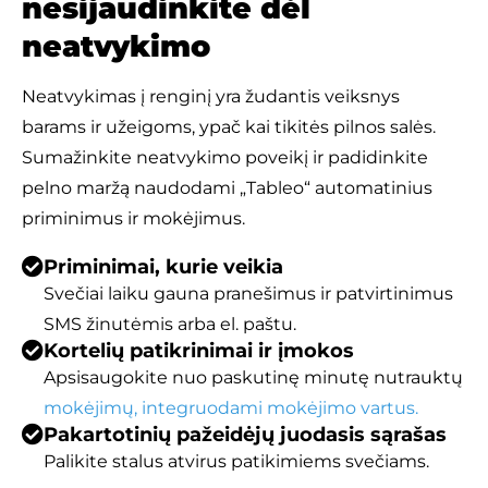
nesijaudinkite dėl
neatvykimo
Neatvykimas į renginį yra žudantis veiksnys
barams ir užeigoms, ypač kai tikitės pilnos salės.
Sumažinkite neatvykimo poveikį ir padidinkite
pelno maržą naudodami „Tableo“ automatinius
priminimus ir mokėjimus.
Priminimai, kurie veikia
Svečiai laiku gauna pranešimus ir patvirtinimus
SMS žinutėmis arba el. paštu.
Kortelių patikrinimai ir įmokos
Apsisaugokite nuo paskutinę minutę nutrauktų
mokėjimų, integruodami mokėjimo vartus.
Pakartotinių pažeidėjų juodasis sąrašas
Palikite stalus atvirus patikimiems svečiams.