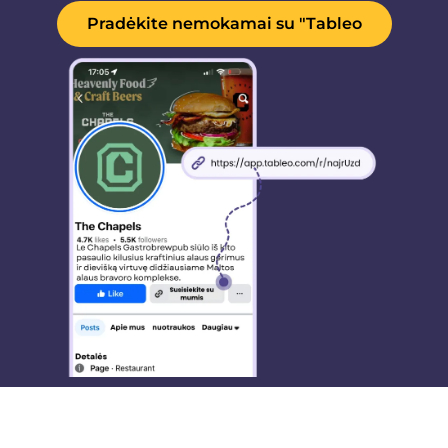
Pradėkite nemokamai su "Tableo