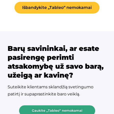
Išbandykite „Tableo“ nemokamai
Barų savininkai, ar esate
pasirengę perimti
atsakomybę už savo barą,
užeigą ar kavinę?
Suteikite klientams sklandžią svetingumo
patirtį ir supaprastinkite baro veiklą.
Gaukite „Tableo“ nemokamai