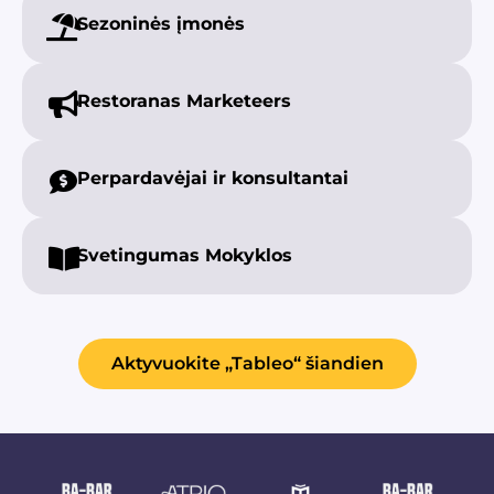
Sezoninės
įmonės
Restoranas
Marketeers
Perpardavėjai ir
konsultantai
Svetingumas
Mokyklos
Aktyvuokite „Tableo“ šiandien