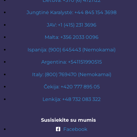
Lietuva: +370 (6) 4721122
Jungtinė Karalystė: +44 845 154 3698
JAV: +1 (415) 231 3696
Malta: +356 2033 0096
Ispanija: (900) 645443 (Nemokamai)
Argentina: +541151990515
Italy: (800) 769470 (Nemokamai)
Čekija: +420 777 895 05
Lenkija: +48 732 083 322
Susisiekite su mumis
Facebook