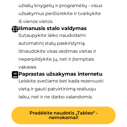
užrašų knygelių ir programėlių - visus
užsakymus peržiūrėkite ir tvarkykite
iš vienos vietos.
Išmanusis stalo valdymas
Sutaupykite laiko naudodami
automatinį stalų paskirstymą.
Išnaudokite visas sėdimas vietas ir
neperpildykite jų, net ir įtemptais
vakarais.
Paprastas užsakymas internetu
Leiskite svečiams bet kada rezervuoti
vietą ir gauti patvirtinimą realiuoju
laiku, net ir ne darbo valandomis.
Pradėkite naudotis „Tableo“ -
nemokamai!