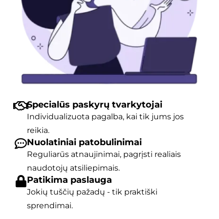
Specialūs paskyrų tvarkytojai
Individualizuota pagalba, kai tik jums jos
reikia.
Nuolatiniai patobulinimai
Reguliarūs atnaujinimai, pagrįsti realiais
naudotojų atsiliepimais.
Patikima paslauga
Jokių tuščių pažadų - tik praktiški
sprendimai.