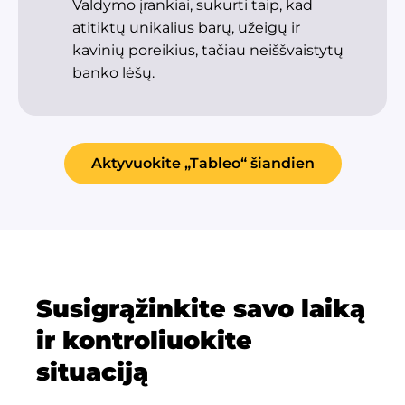
Valdymo įrankiai, sukurti taip, kad
atitiktų unikalius barų, užeigų ir
kavinių poreikius, tačiau neiššvaistytų
banko lėšų.
Aktyvuokite „Tableo“ šiandien
Susigrąžinkite savo laiką
ir kontroliuokite
situaciją