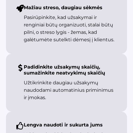
Mažiau streso, daugiau sėkmės
Pasirūpinkite, kad užsakymai ir
renginiai būtų organizuoti, stalai būtų
pilni, o streso lygis - žemas, kad
galėtumėte sutelkti dėmesį į klientus.
Padidinkite užsakymų skaičių,
sumažinkite neatvykimų skaičių
Užtikrinkite daugiau užsakymų
naudodami automatinius priminimus
ir įmokas.
Lengva naudoti ir sukurta jums