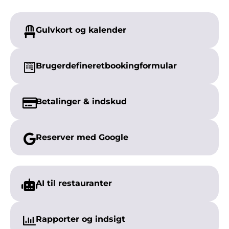
Gulvkort og kalender
Brugerdefineret
bookingformular
Betalinger &
indskud
Reserver med
Google
AI til
restauranter
Rapporter og
indsigt