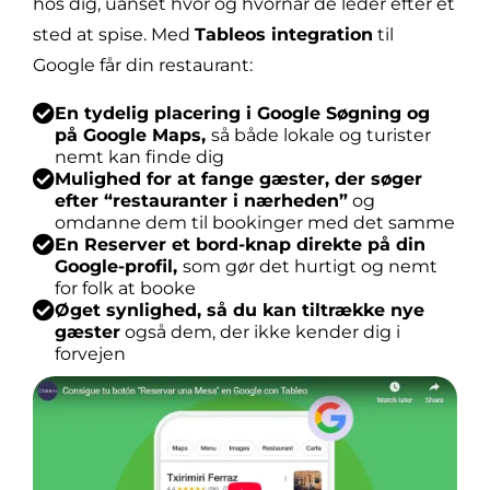
hos dig, uanset hvor og hvornår de leder efter et
sted at spise. Med
Tableos integration
til
Google får din restaurant:
En tydelig placering i Google Søgning og
på Google Maps,
så både lokale og turister
nemt kan finde dig
Mulighed for at fange gæster, der søger
efter “restauranter i nærheden”
og
omdanne dem til bookinger med det samme
En Reserver et bord-knap direkte på din
Google-profil,
som gør det hurtigt og nemt
for folk at booke
Øget synlighed, så du kan tiltrække nye
gæster
også dem, der ikke kender dig i
forvejen