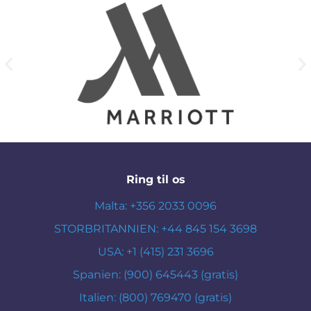
Ring til os
Malta: +356 2033 0096
STORBRITANNIEN: +44 845 154 3698
USA: +1 (415) 231 3696
Spanien: (900) 645443 (gratis)
Italien: (800) 769470 (gratis)