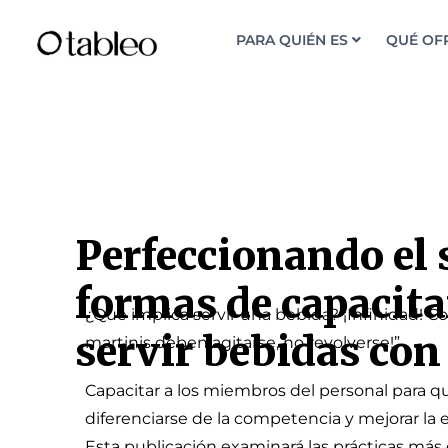
PARA QUIÉN ES
QUÉ OF
Perfeccionando el 
formas de capacita
¿Qué implica servir una bebida? ¡Infinidad! 
servir bebidas con
martinis deben agitarse, no revolverse!”
Capacitar a los miembros del personal para qu
diferenciarse de la competencia y mejorar la 
Esta publicación examinará las prácticas más e