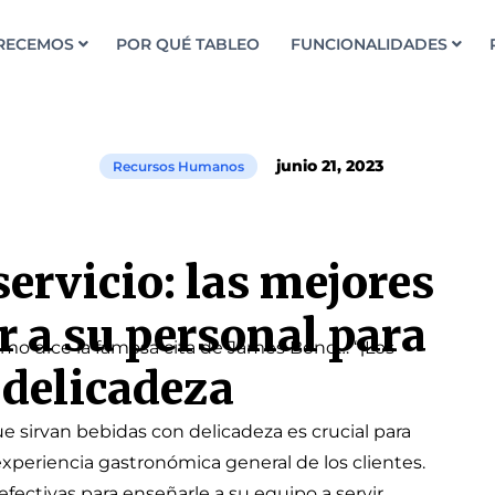
RECEMOS
POR QUÉ TABLEO
FUNCIONALIDADES
junio 21, 2023
Recursos Humanos
servicio: las mejores
r a su personal para
Como dice la famosa cita de James Bond… “¡Los
 delicadeza
e sirvan bebidas con delicadeza es crucial para
experiencia gastronómica general de los clientes.
fectivas para enseñarle a su equipo a servir