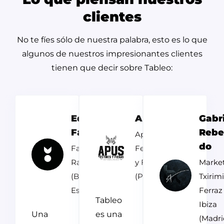
clientes
No te fíes sólo de nuestra palabra, esto es lo que
algunos de nuestros impresionantes clientes
tienen que decir sobre Tableo:
Equipo
APUS
Gabr
Fat Cat
Rebe
Apus
do
Fat Cat
Festines
Raval
y Fieras
Market
(Barcelona,
(Perú)
Txirimi
España)
Ferraz
Tableo
Ibiza
Una
es una
(Madri