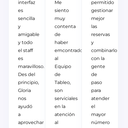
interfaz
Me
permitido
es
siento
gestionar
sencilla
muy
mejor
y
contenta
las
amigable
de
reservas
y todo
haber
y
el staff
emcontrado
combinarlo
es
al
con la
maravilloso.
Equipo
gente
Des del
de
de
principio,
Tableo,
paso
Gloria
son
para
nos
serviciales
atender
ayudó
en la
el
a
atención
mayor
aprovechar
al
número