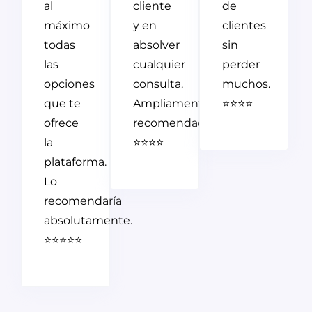
al
cliente
de
máximo
y en
clientes
todas
absolver
sin
las
cualquier
perder
opciones
consulta.
muchos.
que te
Ampliamente
⭐⭐⭐⭐
ofrece
recomendado.
la
⭐⭐⭐⭐
plataforma.
Lo
recomendaría
absolutamente.
⭐⭐⭐⭐⭐