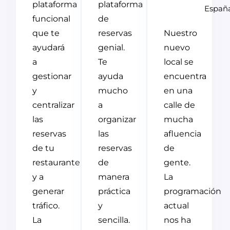
plataforma
plataforma
Españ
funcional
de
que te
reservas
Nuestro
ayudará
genial.
nuevo
a
Te
local se
gestionar
ayuda
encuentra
y
mucho
en una
centralizar
a
calle de
las
organizar
mucha
reservas
las
afluencia
de tu
reservas
de
restaurante
de
gente.
y a
manera
La
generar
práctica
programación
tráfico.
y
actual
La
sencilla.
nos ha