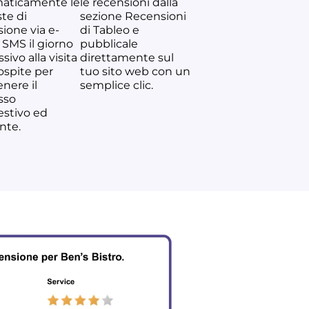
aticamente le
le recensioni dalla
ste di
sezione Recensioni
ione via e-
di Tableo e
 SMS il giorno
pubblicale
sivo alla visita
direttamente sul
ospite per
tuo sito web con un
nere il
semplice clic.
sso
stivo ed
ente.