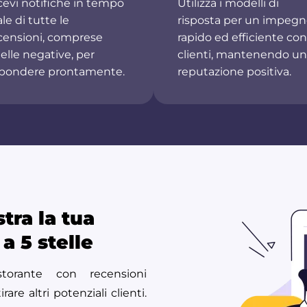
cevi notifiche in tempo
Utilizza i modelli di
ale di tutte le
risposta per un impeg
censioni, comprese
rapido ed efficiente con
elle negative, per
clienti, mantenendo u
spondere prontamente.
reputazione positiva.
tra la tua
 a 5 stelle
storante con recensioni
rare altri potenziali clienti.