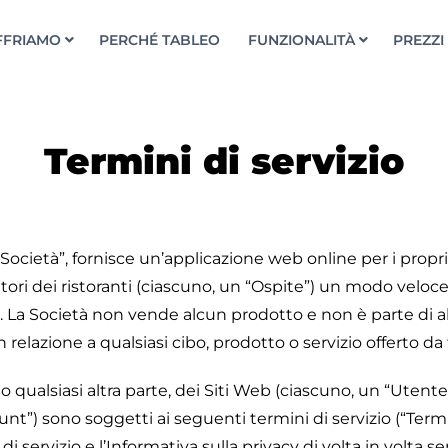
FFRIAMO
PERCHÉ TABLEO
FUNZIONALITÀ
PREZZI
Termini di servizio
cietà”, fornisce un’applicazione web online per i propriet
matori dei ristoranti (ciascuno, un “Ospite”) un modo velo
web. La Società non vende alcun prodotto e non è parte di
relazione a qualsiasi cibo, prodotto o servizio offerto da 
ti o qualsiasi altra parte, dei Siti Web (ciascuno, un “Uten
) sono soggetti ai seguenti termini di servizio (“Termini d
di servizio e l’Informativa sulla privacy di volta in volta s