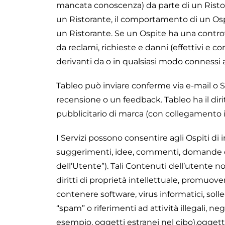
mancata conoscenza) da parte di un Ristoran
un Ristorante, il comportamento di un Ospi
un Ristorante. Se un Ospite ha una controve
da reclami, richieste e danni (effettivi e co
derivanti da o in qualsiasi modo connessi a
Tableo può inviare conferme via e-mail o S
recensione o un feedback. Tableo ha il dirit
pubblicitario di marca (con collegamento 
I Servizi possono consentire agli Ospiti di 
suggerimenti, idee, commenti, domande o alt
dell’Utente”). Tali Contenuti dell’utente non
diritti di proprietà intellettuale, promuover
contenere software, virus informatici, soll
“spam” o riferimenti ad attività illegali, n
esempio, oggetti estranei nel cibo).oggetti