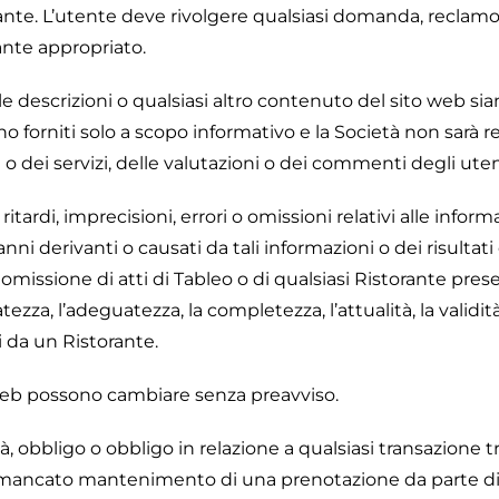
nte. L’utente deve rivolgere qualsiasi domanda, reclamo o
rante appropriato.
e descrizioni o qualsiasi altro contenuto del sito web sian
sono forniti solo a scopo informativo e la Società non sarà 
o dei servizi, delle valutazioni o dei commenti degli utent
tardi, imprecisioni, errori o omissioni relativi alle inform
nni derivanti o causati da tali informazioni o dei risultati
omissione di atti di Tableo o di qualsiasi Ristorante pres
tezza, l’adeguatezza, la completezza, l’attualità, la validit
iti da un Ristorante.
 web possono cambiare senza preavviso.
 obbligo o obbligo in relazione a qualsiasi transazione tra
il mancato mantenimento di una prenotazione da parte di 