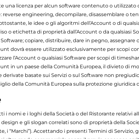
e una licenza per alcun software contenuto o utilizzato 
 reverse engineering, decompilare, disassemblare o tenta
sottostante, le idee o gli algoritmi dell’Account o di qual
viso o etichetta di proprietà dall’Account o da qualsiasi 
Software; copiare, distribuire, dare in pegno, assegnare o t
count dovrà essere utilizzato esclusivamente per scopi com
lizzare l’Account o qualsiasi Software per scopi di times
ccount in un paese della Comunità Europea, il divieto di mod
erivate basate sui Servizi o sul Software non pregiudica i
nsiglio della Comunità Europea sulla protezione giuridica
e
 i nomi e i loghi della Società o del Ristorante relativi al
i design e gli slogan correlati sono di proprietà della Societ
te, i “Marchi”). Accettando i presenti Termini di Servizio, 