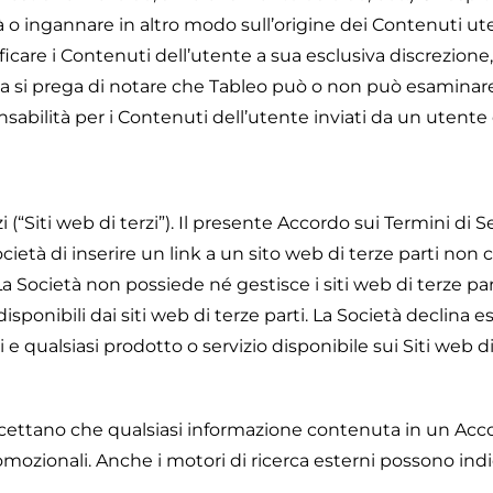
o ingannare in altro modo sull’origine dei Contenuti utent
icare i Contenuti dell’utente a sua esclusiva discrezione
, ma si prega di notare che Tableo può o non può esamina
sabilità per i Contenuti dell’utente inviati da un utente o
zi (“Siti web di terzi”). Il presente Accordo sui Termini di 
 Società di inserire un link a un sito web di terze parti n
i. La Società non possiede né gestisce i siti web di terze p
si disponibili dai siti web di terze parti. La Società declin
e qualsiasi prodotto o servizio disponibile sui Siti web di 
nti accettano che qualsiasi informazione contenuta in un 
romozionali. Anche i motori di ricerca esterni possono indi