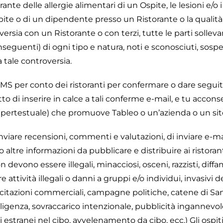
te delle allergie alimentari di un Ospite, le lesioni e/o 
te o di un dipendente presso un Ristorante o la qualità d
rsia con un Ristorante o con terzi, tutte le parti solleva
nseguenti) di ogni tipo e natura, noti e sconosciuti, sospetti
 tale controversia.
MS per conto dei ristoranti per confermare o dare seguit
to di inserire in calce a tali conferme e-mail, e tu accons
ipertestuale) che promuove Tableo o un’azienda o un sit
inviare recensioni, commenti e valutazioni, di inviare e-ma
re informazioni da pubblicare e distribuire ai ristoranti
 devono essere illegali, minacciosi, osceni, razzisti, diffam
e attività illegali o danni a gruppi e/o individui, invasivi
ecitazioni commerciali, campagne politiche, catene di Sant
egligenza, sovraccarico intenzionale, pubblicità ingannevole
 estranei nel cibo, avvelenamento da cibo, ecc.) Gli ospit