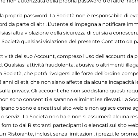
one non autorizzata della propria password o di altre info
lla propria password. La Società non è responsabile di ev
word da parte di altri. L’utente si impegna a notificare i
iasi altra violazione della sicurezza di cui sia a conoscen
Società qualsiasi violazione del presente Contratto da par
ttività del suo Account, compreso l’uso dell’account da par
d. Qualsiasi attività fraudolenta, abusiva o altrimenti ill
la Società, che potrà rivolgersi alle forze dell’ordine com
nni di età, che non siano affette da alcuna incapacità le
 sulla privacy. Gli account che non soddisfano questi requi
non sono consentiti e saranno eliminati se rilevati. La S
ipano o sono elencati sul sito web e non agisce come ag
o servizi. La Società non ha e non si assumerà alcuna respo
 fornito dai Ristoranti partecipanti o elencati sul sito we
lcun Ristorante, inclusi, senza limitazioni, i prezzi, le promo