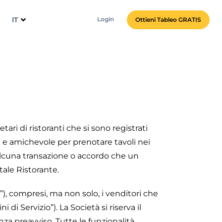
IT
Login
Ottieni Tableo GRATIS
ari di ristoranti che si sono registrati
ce e amichevole per prenotare tavoli nei
 alcuna transazione o accordo che un
tale Ristorante.
te”), compresi, ma non solo, i venditori che
i Servizio”). La Società si riserva il
enza preavviso. Tutte le funzionalità