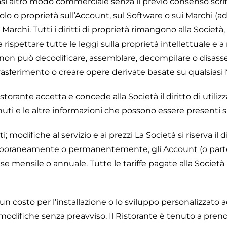
asi altro modo commerciale senza il previo consenso scrit
olo o proprietà sull’Account, sul Software o sui Marchi (
Marchi. Tutti i diritti di proprietà rimangono alla Società, a
rispettare tutte le leggi sulla proprietà intellettuale e a
 non può decodificare, assemblare, decompilare o disasse
trasferimento o creare opere derivate basate su qualsiasi M
torante accetta e concede alla Società il diritto di utilizz
tenuti e le altre informazioni che possono essere presenti s
 modifiche al servizio e ai prezzi La Società si riserva il 
emporaneamente o permanentemente, gli Account (o parte 
ase mensile o annuale. Tutte le tariffe pagate alla Società
 costo per l’installazione o lo sviluppo personalizzato a
 modifiche senza preavviso. Il Ristorante è tenuto a prende