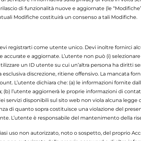
rilascio di funzionalità nuove e aggiornate (le “Modifiche”
uali Modifiche costituirà un consenso a tali Modifiche.
evi registrarti come utente unico. Devi inoltre fornirci a
accurate e aggiornate. L’utente non può (i) selezionare o
tilizzare un ID utente su cui un’altra persona ha diritti sen
a esclusiva discrezione, ritiene offensivo. La mancata for
unt. L’utente dichiara che: (a) le informazioni fornite da
tà; (b) l’utente aggiornerà le proprie informazioni di con
dei servizi disponibili sul sito web non viola alcuna legge
nza di quanto sopra costituisce una violazione del pres
ente. L’utente è responsabile del mantenimento della ris
iasi uso non autorizzato, noto o sospetto, del proprio Acc