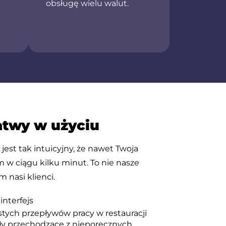
obsługę wielu walut.
atwy w użyciu
jest tak intuicyjny, że nawet Twoja
m w ciągu kilku minut. To nie nasze
 nasi klienci.
interfejs
stych przepływów pracy w restauracji
ły przechodzące z nieporęcznych,