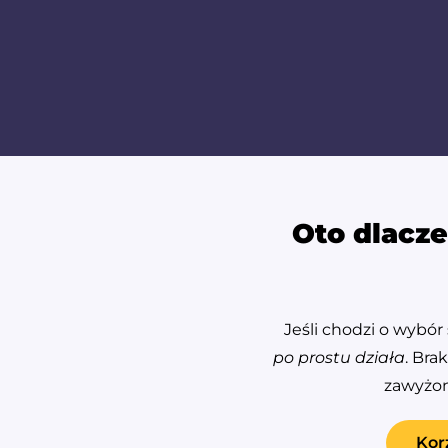
Oto dlacze
Jeśli chodzi o wybór
po prostu działa
. Bra
zawyżon
Kor