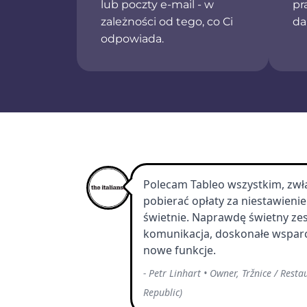
lub poczty e-mail - w
pr
zależności od tego, co Ci
da
odpowiada.