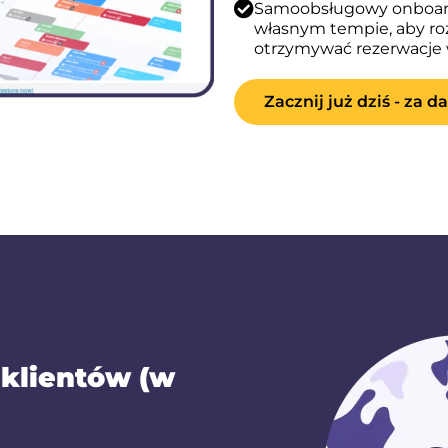
Samoobsługowy onboard
własnym tempie, aby roz
otrzymywać rezerwacje w
Zacznij już dziś - za d
 klientów (w