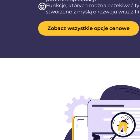
Funkcje, których można oczekiwać t
stworzone z myślą o rozwoju wraz z f
Zobacz wszystkie opcje cenowe