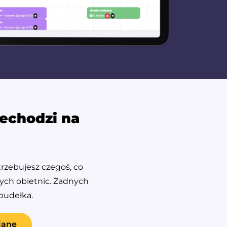
zechodzi na
trzebujesz czegoś, co
ych obietnic. Żadnych
pudełka.
ianę