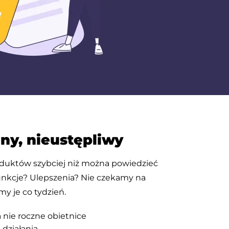
nny, nieustępliwy
oduktów szybciej niż można powiedzieć
unkcje? Ulepszenia? Nie czekamy na
my je co tydzień.
 nie roczne obietnice
 działania