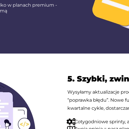
ylko w planach premium -
irmą
5. Szybki, zwi
Wysyłamy aktualizacje pr
“poprawka błędu”. Nowe f
kwartalne cykle, dostarcza
Cotygodniowe sprinty, a
Twoja opinia = nasz plan