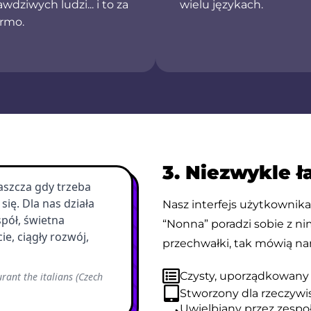
awdziwych ludzi... i to za
wielu językach.
rmo.
3. Niezwykle ł
Nasz interfejs użytkownika 
“Nonna” poradzi sobie z ni
przechwałki, tak mówią nam
Czysty, uporządkowany 
Stworzony dla rzeczywi
Uwielbiany przez zespo