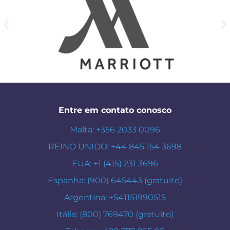
Entre em contato conosco
Malta: +356 2033 0096
REINO UNIDO: +44 845 154 3698
EUA: +1 (415) 231 3696
Espanha: (900) 645443 (gratuito)
Argentina: +541151990515
Itália: (800) 769470 (gratuito)