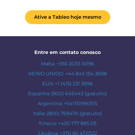
Ative a Tableo hoje mesmo
Entre em contato conosco
Malta: +356 2033 0096
REINO UNIDO: +44 845 154 3698
EUA: +1 (415) 231 3696
Espanha: (900) 645443 (gratuito)
Argentina: +541151990515
Itália: (800) 769470 (gratuito)
Tcheco: +420 777 895 05
Lituânia: +370 (6) 4721122