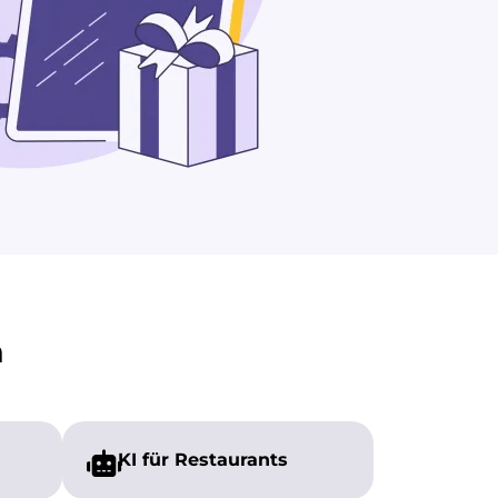
n
KI für Restaurants