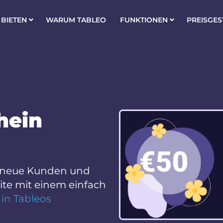
 BIETEN
WARUM TABLEO
FUNKTIONEN
PREISGES
hein
e neue Kunden und
ite mit einem einfach
m
in Tableos