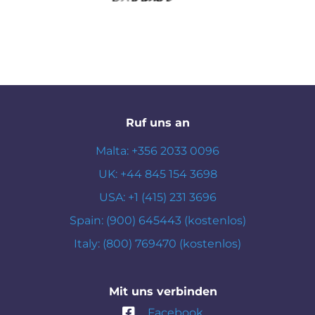
Ruf uns an
Malta: +356 2033 0096
UK: +44 845 154 3698
USA: +1 (415) 231 3696
Spain: (900) 645443 (kostenlos)
Italy: (800) 769470 (kostenlos)
Mit uns verbinden
Facebook