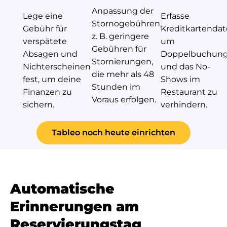
Anpassung der
Lege eine
Erfasse
Stornogebühren,
Gebühr für
Kreditkartendat
z. B. geringere
verspätete
um
Gebühren für
Absagen und
Doppelbuchun
Stornierungen,
Nichterscheinen
und das No-
die mehr als 48
fest, um deine
Shows im
Stunden im
Finanzen zu
Restaurant zu
Voraus erfolgen.
sichern.
verhindern.
Tableo noch heute einrichten
Automatische
Erinnerungen am
Reservierungstag