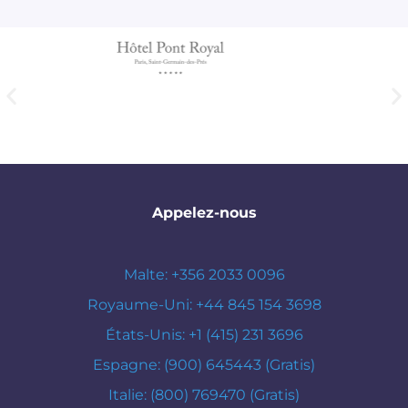
Appelez-nous
Malte: +356 2033 0096
Royaume-Uni: +44 845 154 3698
États-Unis: +1 (415) 231 3696
Espagne: (900) 645443 (Gratis)
Italie: (800) 769470 (Gratis)