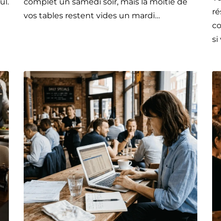
ul.
complet un samedi soir, mais la moitié de
ré
vos tables restent vides un mardi…
co
si