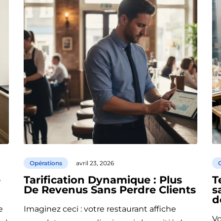
Opérations
avril 23, 2026
e
Tarification Dynamique : Plus
T
De Revenus Sans Perdre Clients
s
d
e
Imaginez ceci : votre restaurant affiche
Vo