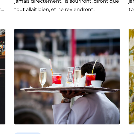
jamais directement. Ils souriront, diront que
ja
t…
tout allait bien, et ne reviendront…
to